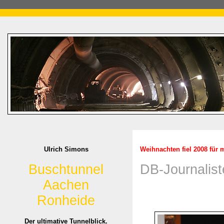
Ulrich Simons
Weihnachten fiel 2008 für 
Buschtunnel
DB-Journalist
Aachen
Ronheide
Der ultimative Tunnelblick.